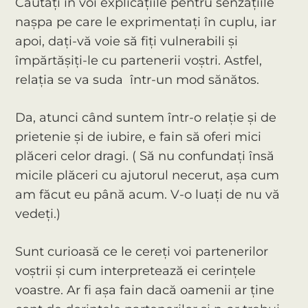
Căutați în voi explicațiile pentru senzațiile
nașpa pe care le exprimentați în cuplu, iar
apoi, dați-vă voie să fiți vulnerabili și
împărtășiți-le cu partenerii voștri. Astfel,
relația se va suda într-un mod sănătos.
Da, atunci când suntem într-o relație și de
prietenie și de iubire, e fain să oferi mici
plăceri celor dragi. ( Să nu confundați însă
micile plăceri cu ajutorul necerut, așa cum
am făcut eu până acum. V-o luați de nu vă
vedeți.)
Sunt curioasă ce le cereți voi partenerilor
voștrii și cum interpretează ei cerințele
voastre. Ar fi așa fain dacă oamenii ar ține