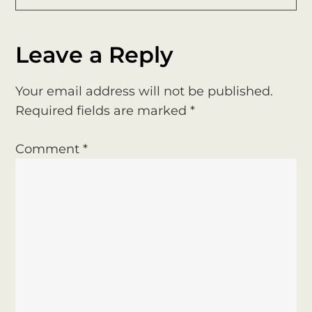
s
t
Leave a Reply
n
Your email address will not be published.
a
Required fields are marked
*
v
Comment
*
i
g
a
t