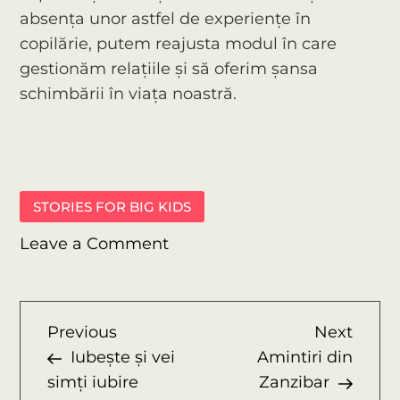
absența unor astfel de experiențe în
copilărie, putem reajusta modul în care
gestionăm relațiile și să oferim șansa
schimbării în viața noastră.
STORIES FOR BIG KIDS
on
Leave a Comment
Despre
relații
P
Previous
Next
Previous
Next
Post
Post
Iubește și vei
Amintiri din
o
simți iubire
Zanzibar