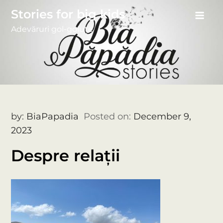
Skip
Stories for big kids
to
Adevăruri gol-goluțe
content
by:
BiaPapadia
Posted on:
December 9,
2023
Despre relații