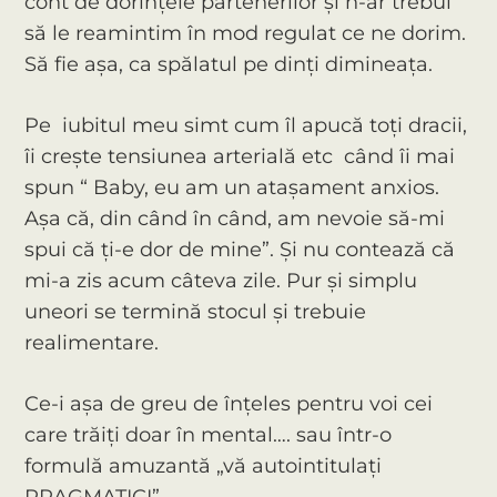
cont de dorințele partenerilor și n-ar trebui
să le reamintim în mod regulat ce ne dorim.
Să fie așa, ca spălatul pe dinți dimineața.
Pe iubitul meu simt cum îl apucă toți dracii,
îi crește tensiunea arterială etc când îi mai
spun “ Baby, eu am un atașament anxios.
Așa că, din când în când, am nevoie să-mi
spui că ți-e dor de mine”. Și nu contează că
mi-a zis acum câteva zile. Pur și simplu
uneori se termină stocul și trebuie
realimentare.
Ce-i așa de greu de înțeles pentru voi cei
care trăiți doar în mental…. sau într-o
formulă amuzantă „vă autointitulați