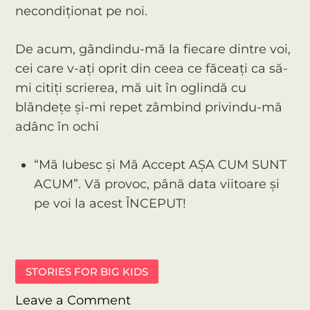
necondiționat pe noi.
De acum, gândindu-mă la fiecare dintre voi,
cei care v-ați oprit din ceea ce făceați ca să-
mi citiți scrierea, mă uit în oglindă cu
blândețe și-mi repet zâmbind privindu-mă
adânc în ochi
“Mă Iubesc și Mă Accept AȘA CUM SUNT
ACUM”. Vă provoc, până data viitoare și
pe voi la acest ÎNCEPUT!
STORIES FOR BIG KIDS
on
Leave a Comment