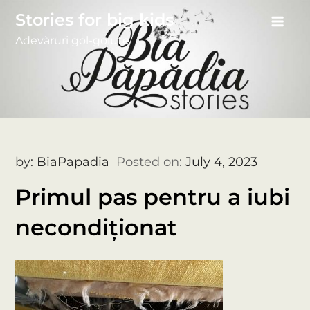
Skip
Stories for big kids
to
Adevăruri gol-goluțe
content
by:
BiaPapadia
Posted on:
July 4, 2023
Primul pas pentru a iubi
necondiționat