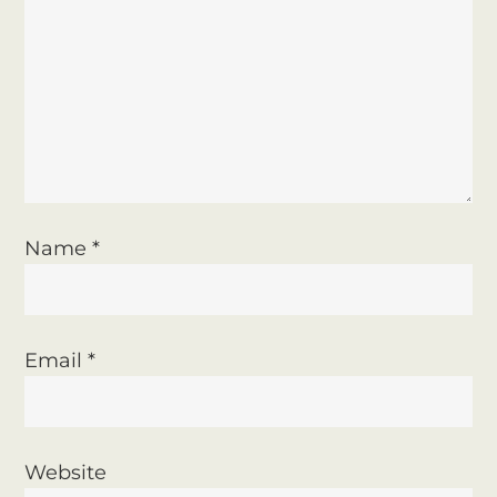
g
a
t
i
o
Name
*
n
Email
*
Website