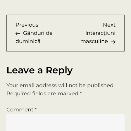
Primul
pas
pentru
P
Previous
Next
Previous
Next
a
Post
Post
Gânduri de
Interacțiuni
iubi
o
duminică
masculine
necondiționat
s
t
Leave a Reply
n
Your email address will not be published.
a
Required fields are marked
*
v
Comment
*
i