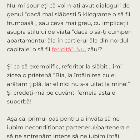
Nu-mi spuneți că voi n-ați avut dialoguri de
genul “dacă mai slăbești 5 kilograme o să fii
frumoasă „ sau ceva mai greu, cu implicații
asupra stilului de viață ”dacă o să-ți cumperi
apartamentul ăla în cartierul ăla din nordul
capitalei o să fii
fericită”. Nu
, zău!?
Și ca să exemplific, referitor la slăbit …îmi
zicea o prietenă “Bia, la întâlnirea cu el
arătam țiplă. Iar el nici nu s-a uitat la mine!”
Și credeți-mă pe cuvânt, femeia asta e
superbă!
Așa că, primul pas pentru a învăța să ne
iubim necondiționat partenerul/partenera e
să ne antrenăm intens să ne iubim întâi